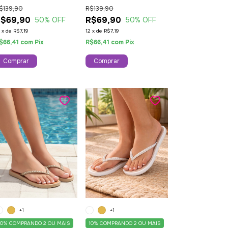
justável Moderna
Ajustável Moderna
$139,90
R$139,90
reta
Branca
R$69,90
R$69,90
50
% OFF
50
% OFF
2
x
de
R$7,19
12
x
de
R$7,19
$66,41
com
Pix
R$66,41
com
Pix
Comprar
Comprar
+1
+1
10%
COMPRANDO 2 OU MAIS
10%
COMPRANDO 2 OU MAIS