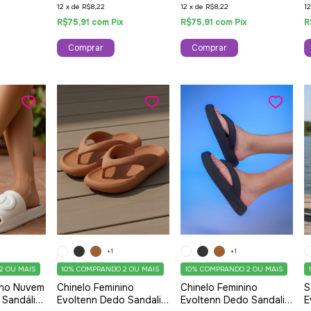
12
x
de
R$8,22
12
x
de
R$8,22
1
x
R$75,91
com
Pix
R$75,91
com
Pix
R
Comprar
Comprar
+1
+1
2 OU MAIS
10%
COMPRANDO 2 OU MAIS
10%
COMPRANDO 2 OU MAIS
ino Nuvem
Chinelo Feminino
Chinelo Feminino
S
e Sandália
Evoltenn Dedo Sandalia
Evoltenn Dedo Sandalia
E