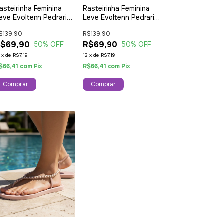
asteirinha Feminina
Rasteirinha Feminina
eve Evoltenn Pedraria
Leve Evoltenn Pedraria
uro
Branca
$139,90
R$139,90
R$69,90
R$69,90
50
% OFF
50
% OFF
2
x
de
R$7,19
12
x
de
R$7,19
$66,41
com
Pix
R$66,41
com
Pix
Comprar
Comprar