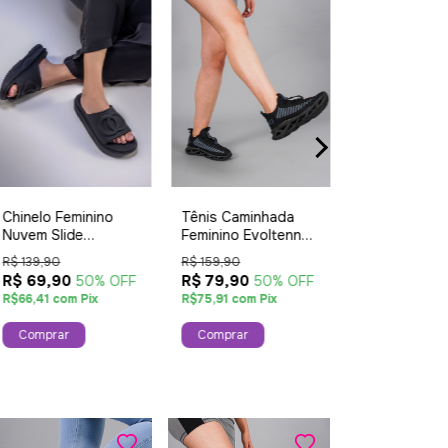
Tênis Camin
Feminino Evo
Easy Style S
R$ 159,90
Chinelo Feminino
Tênis Caminhada
Trançado Mo
R$ 79,90
5
Nuvem Slide
Feminino Evoltenn
Pink
R$75,91 com P
Ultraleve Sandália
Easy Style Solado
R$ 139,90
R$ 159,90
Tendência Preta
Trançado Moderno
R$ 69,90
R$ 79,90
50% OFF
50% OFF
Comprar
Black
R$66,41 com Pix
R$75,91 com Pix
Comprar
Comprar