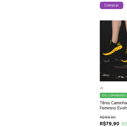
Comprar
+5
10%
COMPRANDO 
Tênis Caminh
Feminino Evol
Style Solado 
R$159,90
Moderno Amar
R$79,90
5