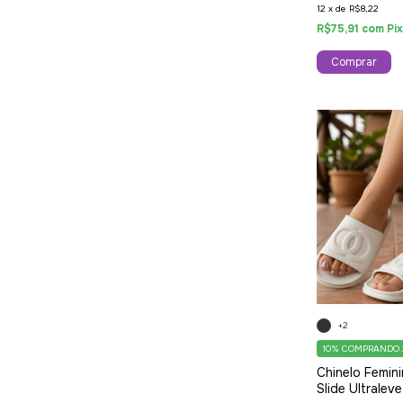
12
x
de
R$8,22
R$75,91
com
Pi
Comprar
+2
10%
COMPRANDO 
Chinelo Femin
Slide Ultralev