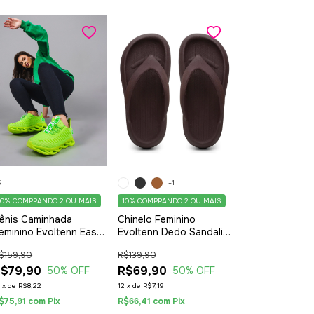
5
+1
10%
COMPRANDO 2 OU MAIS
10%
COMPRANDO 2 OU MAIS
ênis Caminhada
Chinelo Feminino
eminino Evoltenn Easy
Evoltenn Dedo Sandalia
tyle Solado Trançado
Confortavel Moura
$159,90
R$139,90
oderno Verde
$79,90
R$69,90
50
% OFF
50
% OFF
2
x
de
R$8,22
12
x
de
R$7,19
$75,91
com
Pix
R$66,41
com
Pix