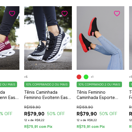
+5
+1
+
2 OU MAIS
10%
COMPRANDO 2 OU MAIS
10%
COMPRANDO 2 OU MAIS
ada
Tênis Caminhada
Tênis Feminino
T
tenn Easy
Feminino Evoltenn Easy
Caminhada Esporte
F
Trançado
Style Solado Trançado
Casual Evoltenn
S
R$159,90
R$159,90
R
do
Moderno Preto Branco
Colmeia Sola 4D
M
R$79,90
Lançamento Preto
R$79,90
R
0
% OFF
50
% OFF
50
% OFF
Vermelho
12
x
de
R$8,22
12
x
de
R$8,22
1
x
R$75,91
com
Pix
R$75,91
com
Pix
R