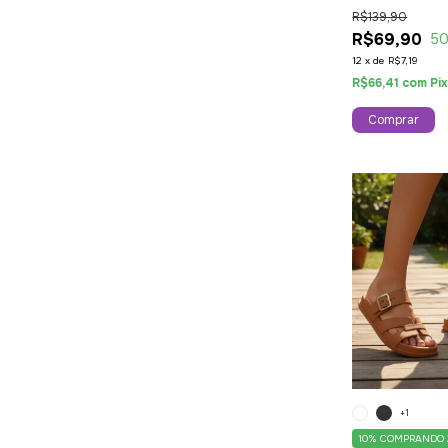
Tendência Br
R$139,90
R$69,90
5
12
x
de
R$7,19
R$66,41
com
Pi
Comprar
+1
10%
COMPRANDO 