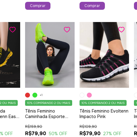
Comprar
Comprar
+1
2 OU MAIS
10%
COMPRANDO 2 OU MAIS
10%
COMPRANDO 2 OU MAIS
ada
Tênis Feminino
Tênis Feminino Evoltenn
T
tenn Easy
Caminhada Esporte
Impacto Pink
I
Trançado
Casual Evoltenn
R$159,90
R$109,90
R
elo
Colmeia Sola 4D
Lançamento Verde
R$79,90
R$79,90
R
0
% OFF
50
% OFF
27
% OFF