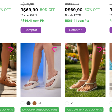
anca
Confortavel Caramelo
Confortavel Preto
A
R$139,90
R$139,90
R
P
R$69,90
R$69,90
0
% OFF
50
% OFF
50
% OFF
12
x
de
R$7,19
12
x
de
R$7,19
1
x
R$66,41
com
Pix
R$66,41
com
Pix
R
Comprar
Comprar
+1
+1
2 OU MAIS
10%
COMPRANDO 2 OU MAIS
10%
COMPRANDO 2 OU MAIS