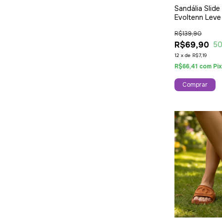
Sandália Slide
Evoltenn Leve
Ajustável Mod
R$139,90
Marrom
R$69,90
5
12
x
de
R$7,19
R$66,41
com
Pi
Comprar