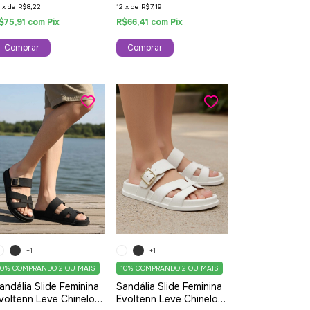
12
x
de
R$7,19
2
x
de
R$8,22
R$66,41
com
Pix
$75,91
com
Pix
Comprar
Comprar
+1
+1
10%
COMPRANDO 2 OU MAIS
10%
COMPRANDO 2 OU MAIS
andália Slide Feminina
Sandália Slide Feminina
voltenn Leve Chinelo
Evoltenn Leve Chinelo