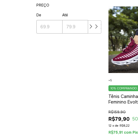
PREÇO
De
Até
+5
10%
COMPRANDO 
Tênis Caminh
Feminino Evol
Style Solado 
R$159,90
Moderno Bor
R$79,90
5
12
x
de
R$8,22
R$75,91
com
Pi