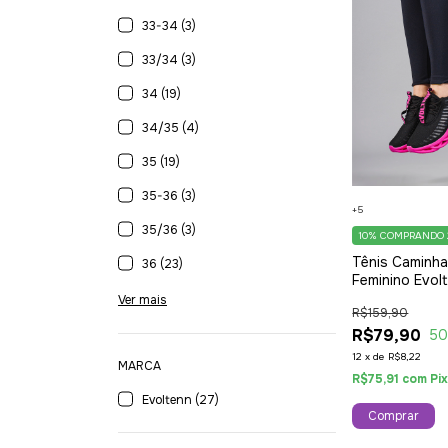
33-34 (3)
33/34 (3)
34 (19)
34/35 (4)
35 (19)
35-36 (3)
+5
35/36 (3)
10%
COMPRANDO 
Tênis Caminh
36 (23)
Feminino Evol
Style Solado 
Ver mais
R$159,90
Moderno Pink
R$79,90
5
12
x
de
R$8,22
MARCA
R$75,91
com
Pi
Evoltenn (27)
Comprar