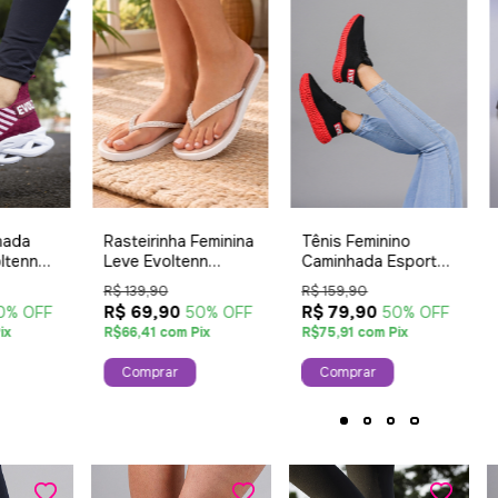
hada
Rasteirinha Feminina
Tênis Feminino
ltenn
Leve Evoltenn
Caminhada Esporte
olado
Pedraria Branca
Casual Evoltenn
R$ 139,90
R$ 159,90
oderno
Colmeia Sola 4D
R$ 69,90
R$ 79,90
0% OFF
50% OFF
50% OFF
Lançamento Preto
ix
R$66,41 com Pix
R$75,91 com Pix
Vermelho
Comprar
Comprar