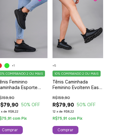
+1
+5
10%
COMPRANDO 2 OU MAIS
10%
COMPRANDO 2 OU MAIS
ênis Feminino
Tênis Caminhada
aminhada Esporte
Feminino Evoltenn Easy
asual Evoltenn
Style Solado Trançado
$159,90
R$159,90
olmeia Sola 4D
Moderno Black
ançamento Black
$79,90
R$79,90
50
% OFF
50
% OFF
2
x
de
R$8,22
12
x
de
R$8,22
$75,91
com
Pix
R$75,91
com
Pix
Comprar
Comprar