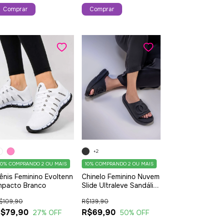
Comprar
Comprar
+2
10%
COMPRANDO 2 OU MAIS
10%
COMPRANDO 2 OU MAIS
Chinelo Feminino Nuvem
ênis Feminino Evoltenn
Slide Ultraleve Sandália
mpacto Branco
Tendência Preta
R$139,90
$109,90
R$69,90
$79,90
50
% OFF
27
% OFF