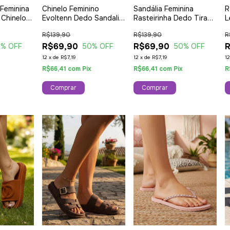
 Feminina
Chinelo Feminino
Sandália Feminina
R
 Chinelo
Evoltenn Dedo Sandalia
Rasteirinha Dedo Tira
L
erna
Confortavel Branca
Ajustavel Evoltenn
O
R$139,90
R$139,90
R
Branca
R$69,90
R$69,90
0
% OFF
50
% OFF
50
% OFF
12
x
de
R$7,19
12
x
de
R$7,19
1
x
R$66,41
com
Pix
R$66,41
com
Pix
R
Comprar
Comprar