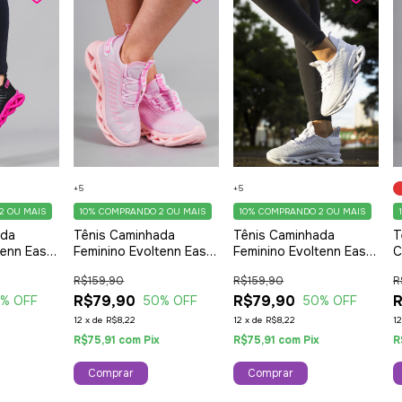
+5
+5
2 OU MAIS
10%
COMPRANDO 2 OU MAIS
10%
COMPRANDO 2 OU MAIS
ada
Tênis Caminhada
Tênis Caminhada
T
tenn Easy
Feminino Evoltenn Easy
Feminino Evoltenn Easy
C
Trançado
Style Solado Trançado
Style Solado Trançado
C
R$159,90
R$159,90
R
Moderno Rosa
Moderno White
C
R$79,90
R$79,90
L
R
0
% OFF
50
% OFF
50
% OFF
12
x
de
R$8,22
12
x
de
R$8,22
1
x
R$75,91
com
Pix
R$75,91
com
Pix
R
Comprar
Comprar