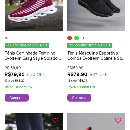
+5
+1
10%
COMPRANDO 2 OU MAIS
10%
COMPRANDO 2 OU MAIS
Tênis Caminhada Feminino
Tênis Masculino Esportivo
Evoltenn Easy Style Solado
Corrida Evoltenn Colmeia Sola
Trançado Moderno Bordo
4D Lançamento Black
R$159,90
R$159,90
R$79,90
R$79,90
50
% OFF
50
% OFF
12
x
de
R$8,22
12
x
de
R$8,22
R$75,91
com
Pix
R$75,91
com
Pix
Comprar
Comprar