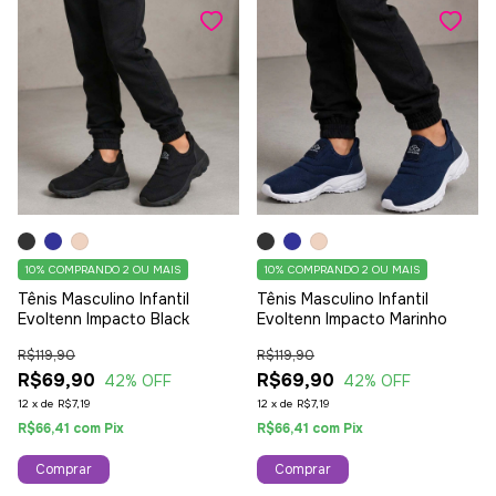
10%
COMPRANDO 2 OU MAIS
10%
COMPRANDO 2 OU MAIS
Tênis Masculino Infantil
Tênis Masculino Infantil
Evoltenn Impacto Black
Evoltenn Impacto Marinho
R$119,90
R$119,90
R$69,90
R$69,90
42
% OFF
42
% OFF
12
x
de
R$7,19
12
x
de
R$7,19
R$66,41
com
Pix
R$66,41
com
Pix
Comprar
Comprar