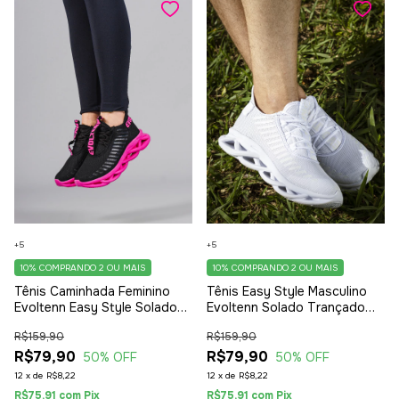
+5
+5
10%
COMPRANDO 2 OU MAIS
10%
COMPRANDO 2 OU MAIS
Tênis Caminhada Feminino
Tênis Easy Style Masculino
Evoltenn Easy Style Solado
Evoltenn Solado Trançado
Trançado Moderno Pink
Moderno Leve White
R$159,90
R$159,90
R$79,90
R$79,90
50
% OFF
50
% OFF
12
x
de
R$8,22
12
x
de
R$8,22
R$75,91
com
Pix
R$75,91
com
Pix