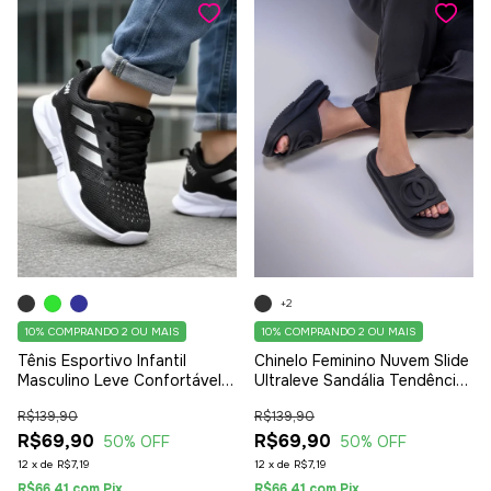
+2
10%
COMPRANDO 2 OU MAIS
10%
COMPRANDO 2 OU MAIS
Tênis Esportivo Infantil
Chinelo Feminino Nuvem Slide
Masculino Leve Confortável
Ultraleve Sandália Tendência
Ideal Para Escola Preto
Preta
R$139,90
R$139,90
R$69,90
R$69,90
50
% OFF
50
% OFF
12
x
de
R$7,19
12
x
de
R$7,19
R$66,41
com
Pix
R$66,41
com
Pix