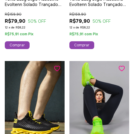
Evoltenn Solado Trançado
Evoltenn Solado Trançado
Moderno Leve Pink
Moderno Leve Verde
R$159,90
R$159,90
R$79,90
R$79,90
50
% OFF
50
% OFF
12
x
de
R$8,22
12
x
de
R$8,22
R$75,91
com
Pix
R$75,91
com
Pix
Comprar
Comprar