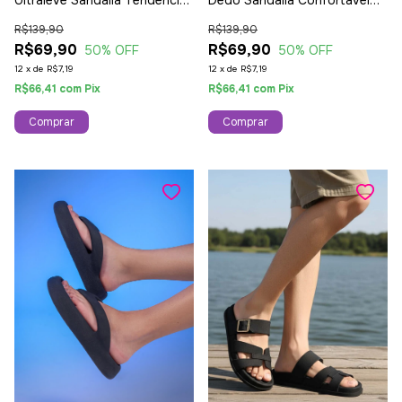
Ultraleve Sandália Tendência
Dedo Sandalia Confortavel
Branca
Caramelo
R$139,90
R$139,90
R$69,90
R$69,90
50
% OFF
50
% OFF
12
x
de
R$7,19
12
x
de
R$7,19
R$66,41
com
Pix
R$66,41
com
Pix
Comprar
Comprar