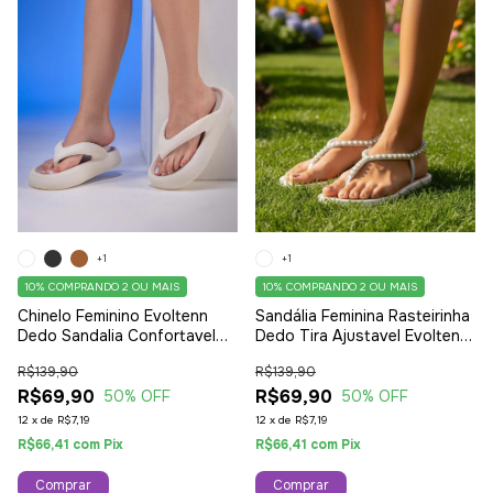
+1
+1
10%
COMPRANDO 2 OU MAIS
10%
COMPRANDO 2 OU MAIS
Chinelo Feminino Evoltenn
Sandália Feminina Rasteirinha
Dedo Sandalia Confortavel
Dedo Tira Ajustavel Evoltenn
Branca
Branca
R$139,90
R$139,90
R$69,90
R$69,90
50
% OFF
50
% OFF
12
x
de
R$7,19
12
x
de
R$7,19
R$66,41
com
Pix
R$66,41
com
Pix
Comprar
Comprar