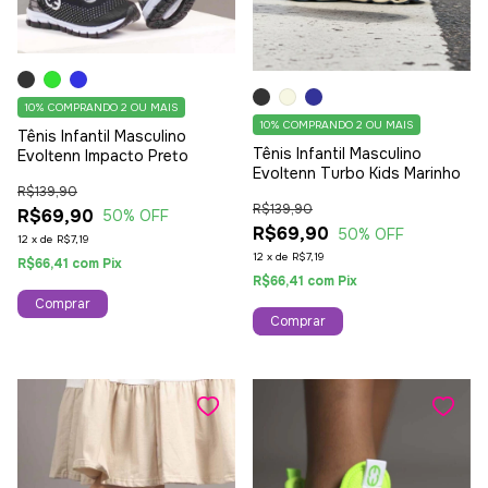
10%
COMPRANDO 2 OU MAIS
10%
COMPRANDO 2 OU MAIS
Tênis Infantil Masculino
Tênis Infantil Masculino
Evoltenn Impacto Preto
Evoltenn Turbo Kids Marinho
R$139,90
R$139,90
R$69,90
50
% OFF
R$69,90
50
% OFF
12
x
de
R$7,19
12
x
de
R$7,19
R$66,41
com
Pix
R$66,41
com
Pix
Comprar
Comprar