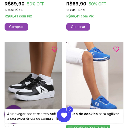
R$69,90
R$69,90
50
% OFF
50
% OFF
12
x
de
R$7,19
12
x
de
R$7,19
R$66,41
com
Pix
R$66,41
com
Pix
Comprar
Comprar
0
Ao navegar por este site
você aceita o uso de cookies
para agilizar
a sua experiência de compra.
Entendi
+2
10%
COMPRANDO 2 OU MAIS