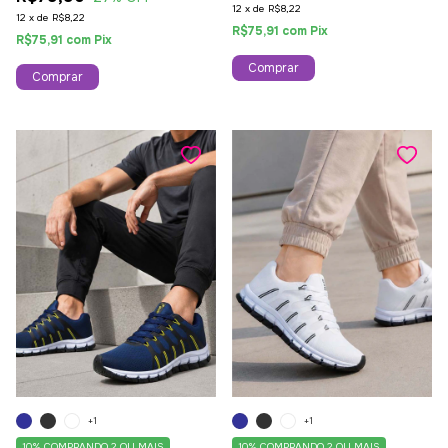
12
x
de
R$8,22
12
x
de
R$8,22
R$75,91
com
Pix
R$75,91
com
Pix
Comprar
Comprar
+1
+1
10%
COMPRANDO 2 OU MAIS
10%
COMPRANDO 2 OU MAIS