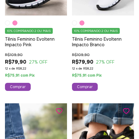
10%
COMPRANDO 2 OU MAIS
10%
COMPRANDO 2 OU MAIS
Tênis Feminino Evoltenn
Tênis Feminino Evoltenn
Impacto Pink
Impacto Branco
R$109,90
R$109,90
R$79,90
R$79,90
27
% OFF
27
% OFF
12
x
de
R$8,22
12
x
de
R$8,22
R$75,91
com
Pix
R$75,91
com
Pix
Comprar
Comprar