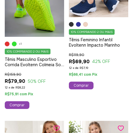
10%
COMPRANDO 2 OU MAIS
Tênis Feminino Infantil
+1
Evoltenn Impacto Marinho
10%
COMPRANDO 2 OU MAIS
R$119,90
Tênis Masculino Esportivo
R$69,90
42
% OFF
Corrida Evoltenn Colmeia Sola
12
x
de
R$7,19
4D Lançamento Verde
R$66,41
com
Pix
R$159,90
R$79,90
50
% OFF
Comprar
12
x
de
R$8,22
R$75,91
com
Pix
Comprar