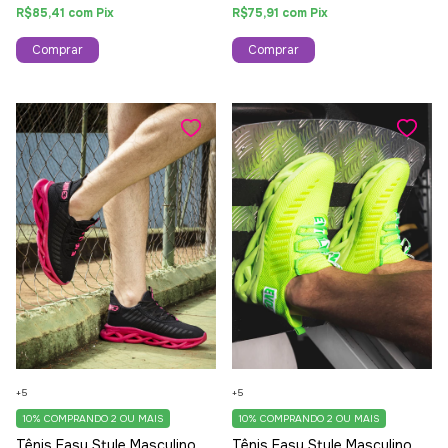
R$85,41
com
Pix
R$75,91
com
Pix
Comprar
Comprar
+5
+5
10%
COMPRANDO 2 OU MAIS
10%
COMPRANDO 2 OU MAIS
Tênis Easy Style Masculino
Tênis Easy Style Masculino