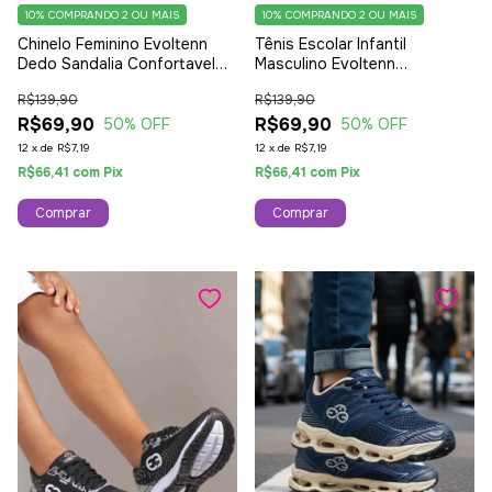
10%
COMPRANDO 2 OU MAIS
10%
COMPRANDO 2 OU MAIS
Chinelo Feminino Evoltenn
Tênis Escolar Infantil
Dedo Sandalia Confortavel
Masculino Evoltenn
Moura
Antiderrapante Escola Branco
R$139,90
R$139,90
R$69,90
R$69,90
50
% OFF
50
% OFF
12
x
de
R$7,19
12
x
de
R$7,19
R$66,41
com
Pix
R$66,41
com
Pix
Comprar
Comprar