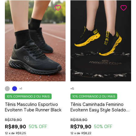
+1
+5
10%
COMPRANDO 2 OU MAIS
10%
COMPRANDO 2 OU MAIS
Tênis Masculino Esportivo
Tênis Caminhada Feminino
Evoltenn Tube Runner Black
Evoltenn Easy Style Solado
Trançado Moderno Amarelo
R$179,90
R$159,90
R$89,90
R$79,90
50
% OFF
50
% OFF
12
x
de
R$9,25
12
x
de
R$8,22