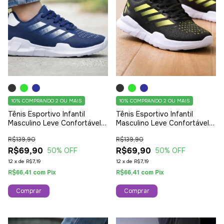
10%
COMPRANDO 2 OU MAIS
10%
COMPRANDO 2 OU MAIS
Tênis Esportivo Infantil
Tênis Esportivo Infantil
Masculino Leve Confortável
Masculino Leve Confortável
Ideal Para Escola Marinho
Ideal Para Escola Verde
R$139,90
R$139,90
R$69,90
R$69,90
50
% OFF
50
% OFF
12
x
de
R$7,19
12
x
de
R$7,19
R$66,41
com
Pix
R$66,41
com
Pix
Comprar
Comprar