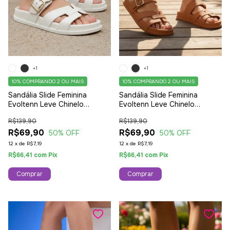
+1
+1
10%
COMPRANDO 2 OU MAIS
10%
COMPRANDO 2 OU MAIS
Sandália Slide Feminina
Sandália Slide Feminina
Evoltenn Leve Chinelo
Evoltenn Leve Chinelo
Ajustável Moderna Branca
Ajustável Moderna Marrom
R$139,90
R$139,90
R$69,90
R$69,90
50
% OFF
50
% OFF
12
x
de
R$7,19
12
x
de
R$7,19
R$66,41
com
Pix
R$66,41
com
Pix
Comprar
Comprar