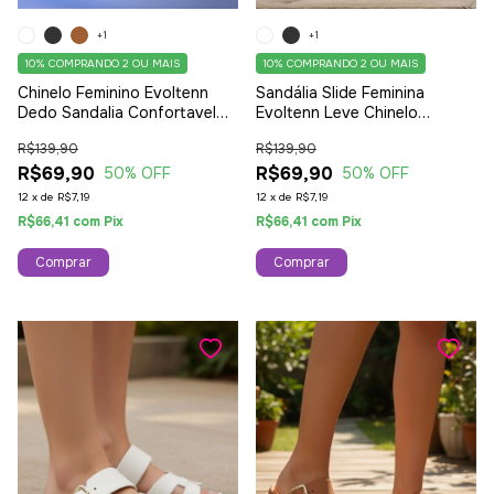
+1
+1
10%
COMPRANDO 2 OU MAIS
10%
COMPRANDO 2 OU MAIS
Chinelo Feminino Evoltenn
Sandália Slide Feminina
Dedo Sandalia Confortavel
Evoltenn Leve Chinelo
Preto
Ajustável Moderna Preta
R$139,90
R$139,90
R$69,90
R$69,90
50
% OFF
50
% OFF
12
x
de
R$7,19
12
x
de
R$7,19
R$66,41
com
Pix
R$66,41
com
Pix
Comprar
Comprar