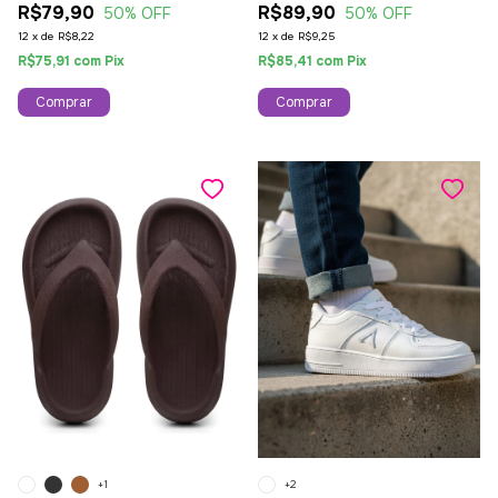
R$79,90
R$89,90
50
% OFF
50
% OFF
12
x
de
R$8,22
12
x
de
R$9,25
R$75,91
com
Pix
R$85,41
com
Pix
Comprar
Comprar
+1
+2