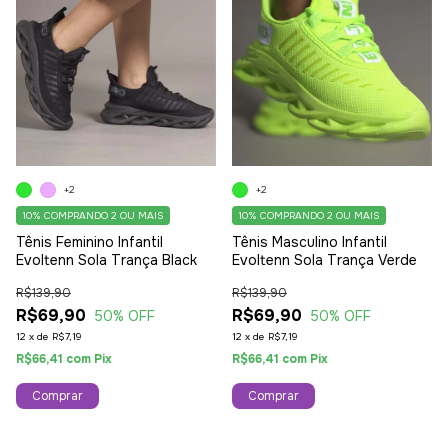
+2
+2
10%
COMPRANDO 2 OU MAIS
10%
COMPRANDO 2 OU MAIS
Tênis Feminino Infantil
Tênis Masculino Infantil
Evoltenn Sola Trança Black
Evoltenn Sola Trança Verde
R$139,90
R$139,90
R$69,90
R$69,90
50
% OFF
50
% OFF
12
x
de
R$7,19
12
x
de
R$7,19
R$66,41
com
Pix
R$66,41
com
Pix
Comprar
Comprar