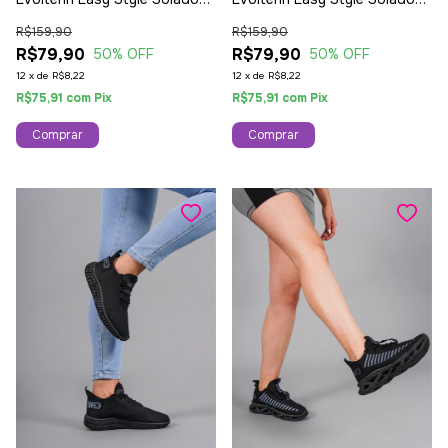
Trançado Moderno Rosa
Trançado Moderno White
R$159,90
R$159,90
R$79,90
R$79,90
50
% OFF
50
% OFF
12
x
de
R$8,22
12
x
de
R$8,22
R$75,91
com
Pix
R$75,91
com
Pix
Comprar
Comprar