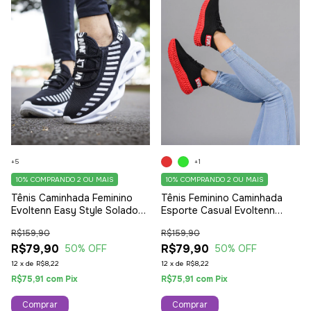
+5
+1
10%
COMPRANDO 2 OU MAIS
10%
COMPRANDO 2 OU MAIS
Tênis Caminhada Feminino
Tênis Feminino Caminhada
Evoltenn Easy Style Solado
Esporte Casual Evoltenn
Trançado Moderno Preto
Colmeia Sola 4D Lançamento
R$159,90
R$159,90
Branco
Preto Vermelho
R$79,90
R$79,90
50
% OFF
50
% OFF
12
x
de
R$8,22
12
x
de
R$8,22
R$75,91
com
Pix
R$75,91
com
Pix
Comprar
Comprar