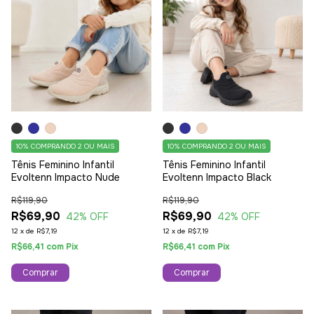
10%
COMPRANDO 2 OU MAIS
10%
COMPRANDO 2 OU MAIS
Tênis Feminino Infantil
Tênis Feminino Infantil
Evoltenn Impacto Nude
Evoltenn Impacto Black
R$119,90
R$119,90
R$69,90
R$69,90
42
% OFF
42
% OFF
12
x
de
R$7,19
12
x
de
R$7,19
R$66,41
com
Pix
R$66,41
com
Pix
Comprar
Comprar