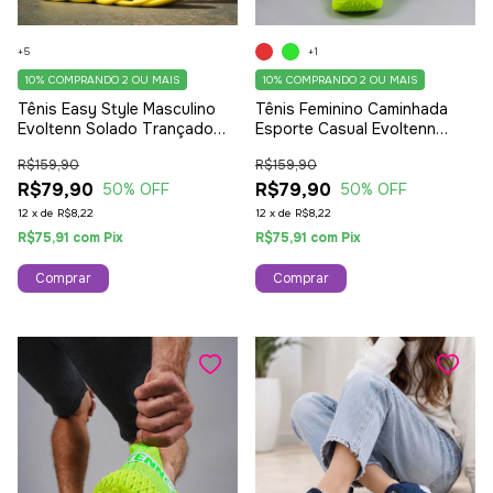
+5
+1
10%
COMPRANDO 2 OU MAIS
10%
COMPRANDO 2 OU MAIS
Tênis Easy Style Masculino
Tênis Feminino Caminhada
Evoltenn Solado Trançado
Esporte Casual Evoltenn
Moderno Leve Amarelo
Colmeia Sola 4D Lançamento
R$159,90
R$159,90
Verde
R$79,90
R$79,90
50
% OFF
50
% OFF
12
x
de
R$8,22
12
x
de
R$8,22
R$75,91
com
Pix
R$75,91
com
Pix
Comprar
Comprar