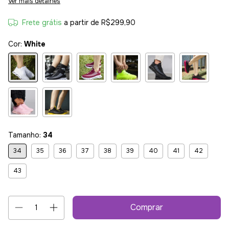
Ver mais detalhes
Frete grátis
a partir de
R$299,90
Cor:
White
Tamanho:
34
34
35
36
37
38
39
40
41
42
43