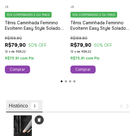
+5
+5
10%
COMPRANDO 2 OU MAIS
10%
COMPRANDO 2 OU MAIS
Tênis Caminhada Feminino
Tênis Caminhada Feminino
Evoltenn Easy Style Solado
Evoltenn Easy Style Solado
Trançado Moderno Black
Trançado Moderno Amarelo
R$159,90
R$159,90
R$79,90
R$79,90
50
% OFF
50
% OFF
12
x
de
R$8,22
12
x
de
R$8,22
R$75,91
com
Pix
R$75,91
com
Pix
Comprar
Comprar