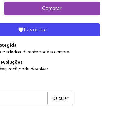
Favoritar
otegida
 cuidados durante toda a compra.
devoluções
tar, você pode devolver.
P:
Alterar CEP
Calcular