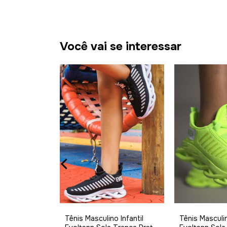
Você vai se interessar
 Evoltenn
o
% OFF
Tênis Masculino Infantil
Tênis Masculin