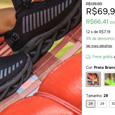
R$139,90
R$69,
R$66,41
c
12
x de
R$7,19
5% de desconto
Ver mais detalhes
Frete grátis
Cor:
Preto Bran
Tamanho:
28
28
29
3