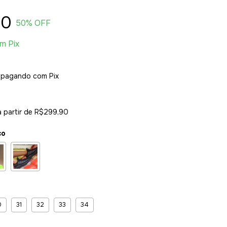
90
50
% OFF
om
Pix
pagando com Pix
a partir de
R$299,90
co
0
31
32
33
34