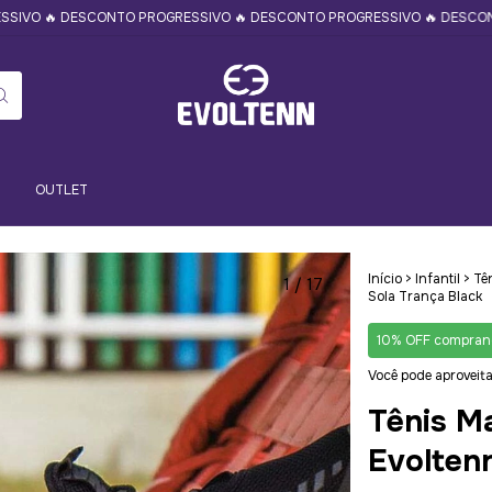
DESCONTO PROGRESSIVO 🔥 DESCONTO PROGRESSIVO 🔥 DESCONTO PROGR
OUTLET
Início
>
Infantil
>
Tên
1
/
17
Sola Trança Black
10% OFF comprand
Você pode aproveita
Tênis Ma
Evolten