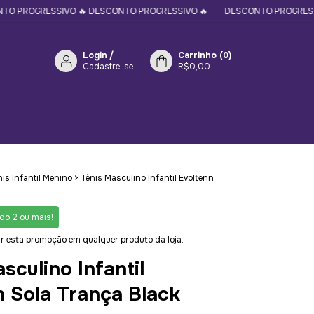
ESSIVO 🔥 DESCONTO PROGRESSIVO 🔥
DESCONTO PROGRESSIVO 🔥 DE
Login
/
Carrinho
(
0
)
Cadastre-se
R$0,00
is Infantil Menino
>
Tênis Masculino Infantil Evoltenn
o 2 ou mais!
r esta promoção em qualquer produto da loja.
sculino Infantil
n Sola Trança Black