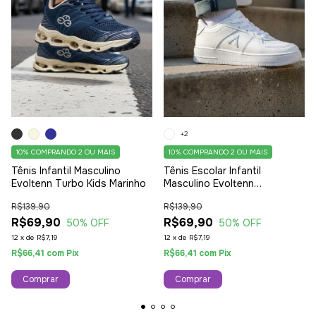
+2
10%
COMPRANDO 2 OU MAIS
10%
COMPRANDO 2 OU MAIS
Tênis Infantil Masculino
Tênis Escolar Infantil
Evoltenn Turbo Kids Marinho
Masculino Evoltenn
Antiderrapante Escola Branco
R$139,90
R$139,90
R$69,90
R$69,90
50
% OFF
50
% OFF
12
x
de
R$7,19
12
x
de
R$7,19
R$66,41
com
Pix
R$66,41
com
Pix
Comprar
Comprar