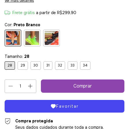
Ver mais detalhes
Frete grátis
a partir de
R$299,90
Cor:
Preto Branco
Tamanho:
28
28
29
30
31
32
33
34
Favoritar
Compra protegida
Seus dados cuidados durante toda a compra.